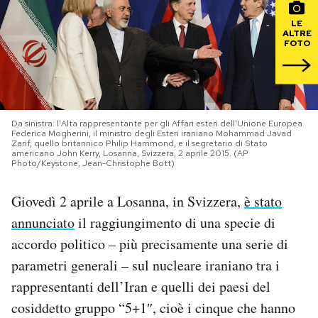
LE
PODCAST
ALTRE
FOTO
NEWSLETTER
I MIEI PREFERITI
Da sinistra: l'Alta rappresentante per gli Affari esteri dell'Unione Europea
Federica Mogherini, il ministro degli Esteri iraniano Mohammad Javad
Zarif, quello britannico Philip Hammond, e il segretario di Stato
americano John Kerry, Losanna, Svizzera, 2 aprile 2015. (AP
Photo/Keystone, Jean-Christophe Bott)
SHOP
Giovedì 2 aprile a Losanna, in Svizzera,
è stato
CALENDARIO
annunciato
il raggiungimento di una specie di
accordo politico – più precisamente una serie di
AREA PERSONALE
parametri generali – sul nucleare iraniano tra i
rappresentanti dell’Iran e quelli dei paesi del
Area Personale
cosiddetto gruppo “5+1″, cioè i cinque che hanno
Newsletter