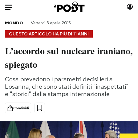
Auto
MONDO
Venerdì 3 aprile 2015
QUESTO ARTICOLO HA PIÙ DI
11 ANNI
HOME
L’accordo sul nucleare iraniano,
Italia
Moda
spiegato
Mondo
Libri
Politica
Consumismi
Cosa prevedono i parametri decisi ieri a
Tecnologia
Storie/Idee
Losanna, che sono stati definiti "inaspettati"
Internet
Ok Boomer!
e "storici" dalla stampa internazionale
Scienza
Media
Cultura
Europa
Condividi
Economia
Altrecose
Sport
Mondiali calcio 2026