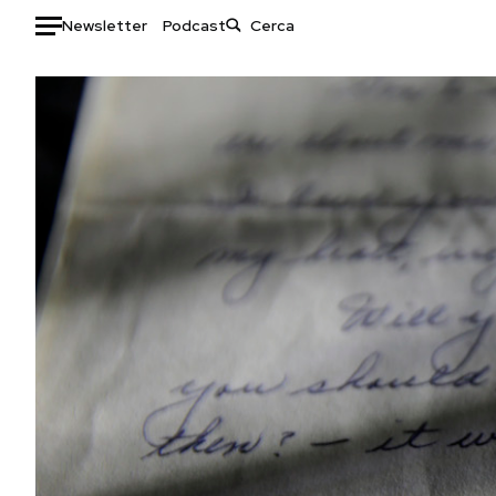
Newsletter
Podcast
Auto
HOME
Italia
Moda
Mondo
Libri
Politica
Consumismi
Tecnologia
Storie/Idee
Internet
Ok Boomer!
Scienza
Media
Cultura
Europa
Economia
Altrecose
Sport
Mondiali calcio 2026