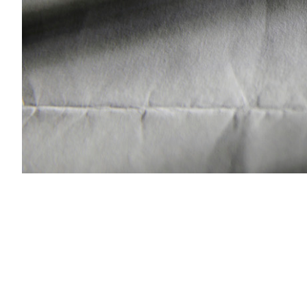
PODCAST
NEWSLETTER
I MIEI PREFERITI
SHOP
CALENDARIO
AREA PERSONALE
Area Personale
Newsletter