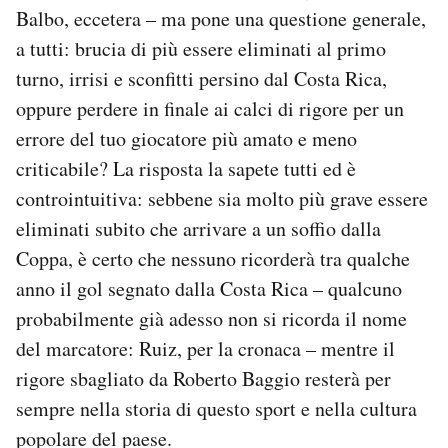
Balbo, eccetera – ma pone una questione generale,
Notifiche mobile
Regala il Post
a tutti: brucia di più essere eliminati al primo
Hai bisogno di aiuto?
turno, irrisi e sconfitti persino dal Costa Rica,
Esci
oppure perdere in finale ai calci di rigore per un
errore del tuo giocatore più amato e meno
criticabile? La risposta la sapete tutti ed è
controintuitiva: sebbene sia molto più grave essere
eliminati subito che arrivare a un soffio dalla
Coppa, è certo che nessuno ricorderà tra qualche
anno il gol segnato dalla Costa Rica – qualcuno
probabilmente già adesso non si ricorda il nome
del marcatore: Ruiz, per la cronaca – mentre il
rigore sbagliato da Roberto Baggio resterà per
sempre nella storia di questo sport e nella cultura
popolare del paese.