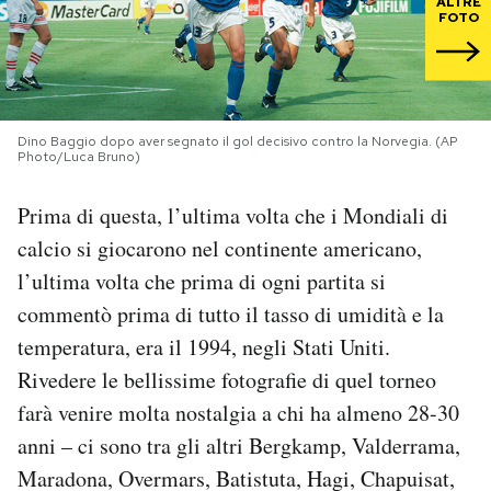
ALTRE
FOTO
PODCAST
NEWSLETTER
Dino Baggio dopo aver segnato il gol decisivo contro la Norvegia. (AP
Photo/Luca Bruno)
I MIEI PREFERITI
Prima di questa, l’ultima volta che i Mondiali di
calcio si giocarono nel continente americano,
SHOP
l’ultima volta che prima di ogni partita si
commentò prima di tutto il tasso di umidità e la
CALENDARIO
temperatura, era il 1994, negli Stati Uniti.
Rivedere le bellissime fotografie di quel torneo
AREA PERSONALE
farà venire molta nostalgia a chi ha almeno 28-30
anni – ci sono tra gli altri Bergkamp, Valderrama,
Area Personale
Maradona, Overmars, Batistuta, Hagi, Chapuisat,
Newsletter