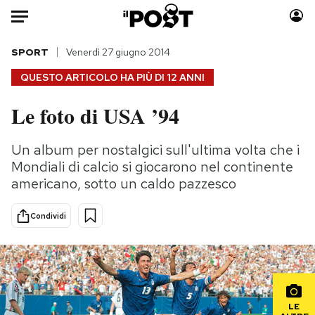
Auto
SPORT
Venerdì 27 giugno 2014
QUESTO ARTICOLO HA PIÙ DI
12 ANNI
HOME
Le foto di USA ’94
Italia
Moda
Mondo
Libri
Un album per nostalgici sull'ultima volta che i
Politica
Consumismi
Mondiali di calcio si giocarono nel continente
Tecnologia
Storie/Idee
americano, sotto un caldo pazzesco
Internet
Ok Boomer!
Condividi
Scienza
Media
Cultura
Europa
Economia
Altrecose
Sport
Mondiali calcio 2026
LE