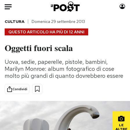
Auto
CULTURA
Domenica 29 settembre 2013
QUESTO ARTICOLO HA PIÙ DI
12 ANNI
HOME
Oggetti fuori scala
Italia
Moda
Mondo
Libri
Uova, sedie, paperelle, pistole, bambini,
Politica
Consumismi
Marilyn Monroe: album fotografico di cose
Tecnologia
Storie/Idee
molto più grandi di quanto dovrebbero essere
Internet
Ok Boomer!
Condividi
Scienza
Media
Cultura
Europa
Economia
Altrecose
Sport
Mondiali calcio 2026
LE
ALTRE