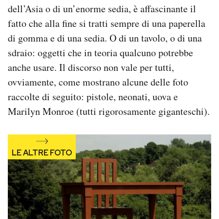
dell’Asia o di un’enorme sedia, è affascinante il
Notifiche mobile
Regala il Post
fatto che alla fine si tratti sempre di una paperella
Hai bisogno di aiuto?
di gomma e di una sedia. O di un tavolo, o di una
Esci
sdraio: oggetti che in teoria qualcuno potrebbe
anche usare. Il discorso non vale per tutti,
ovviamente, come mostrano alcune delle foto
raccolte di seguito: pistole, neonati, uova e
Marilyn Monroe (tutti rigorosamente giganteschi).