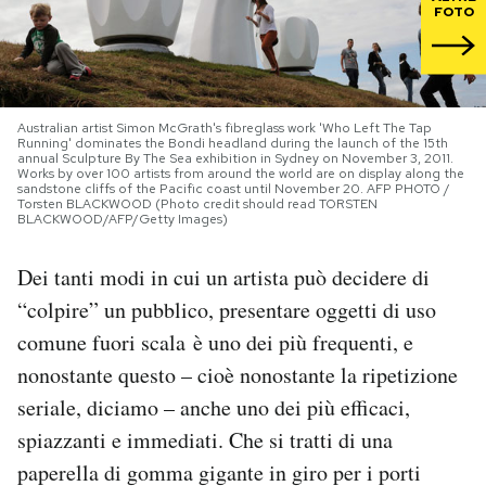
FOTO
PODCAST
NEWSLETTER
Australian artist Simon McGrath's fibreglass work 'Who Left The Tap
Running' dominates the Bondi headland during the launch of the 15th
annual Sculpture By The Sea exhibition in Sydney on November 3, 2011.
Works by over 100 artists from around the world are on display along the
I MIEI PREFERITI
sandstone cliffs of the Pacific coast until November 20. AFP PHOTO /
Torsten BLACKWOOD (Photo credit should read TORSTEN
BLACKWOOD/AFP/Getty Images)
SHOP
Dei tanti modi in cui un artista può decidere di
“colpire” un pubblico, presentare oggetti di uso
CALENDARIO
comune fuori scala è uno dei più frequenti, e
nonostante questo – cioè nonostante la ripetizione
AREA PERSONALE
seriale, diciamo – anche uno dei più efficaci,
spiazzanti e immediati. Che si tratti di una
Area Personale
paperella di gomma gigante in giro per i porti
Newsletter