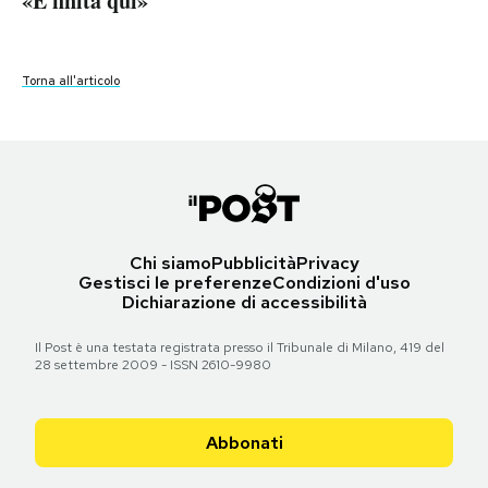
«È finita qui»
«È finita qui»
«È finita qui»
«È finita qui»
PODCAST
Torna all'articolo
Torna all'articolo
Torna all'articolo
Torna all'articolo
Torna all'articolo
NEWSLETTER
I MIEI PREFERITI
SHOP
Chi siamo
Pubblicità
Privacy
Gestisci le preferenze
Condizioni d'uso
Dichiarazione di accessibilità
CALENDARIO
Il Post è una testata registrata presso il Tribunale di Milano, 419 del
28 settembre 2009 - ISSN 2610-9980
AREA PERSONALE
Abbonati
Area Personale
Newsletter