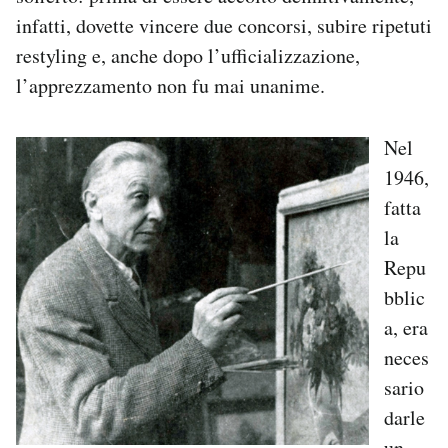
Notifiche mobile
infatti, dovette vincere due concorsi, subire ripetuti
Regala il Post
restyling e, anche dopo l’ufficializzazione,
Hai bisogno di aiuto?
l’apprezzamento non fu mai unanime.
Esci
Nel
1946,
fatta
la
Repu
bblic
a, era
neces
sario
darle
un