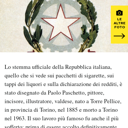
PODCAST
LE
ALTRE
FOTO
NEWSLETTER
I MIEI PREFERITI
Lo stemma ufficiale della Repubblica italiana,
SHOP
quello che si vede sui pacchetti di sigarette, sui
tappi dei liquori e sulla dichiarazione dei redditi, è
CALENDARIO
stato disegnato da Paolo Paschetto, pittore,
incisore, illustratore, valdese, nato a Torre Pellice,
AREA PERSONALE
in provincia di Torino, nel 1885 e morto a Torino
nel 1963. Il suo lavoro più famoso fu anche il più
Area Personale
Newsletter
sofferto: prima di essere accolto definitivamente,