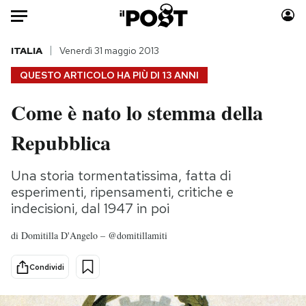
Auto
ITALIA
Venerdì 31 maggio 2013
QUESTO ARTICOLO HA PIÙ DI
13 ANNI
HOME
Come è nato lo stemma della
Italia
Moda
Repubblica
Mondo
Libri
Politica
Consumismi
Una storia tormentatissima, fatta di
Tecnologia
Storie/Idee
esperimenti, ripensamenti, critiche e
Internet
Ok Boomer!
indecisioni, dal 1947 in poi
Scienza
Media
Cultura
Europa
di
Domitilla D'Angelo – @domitillamiti
Economia
Altrecose
Condividi
Sport
Mondiali calcio 2026