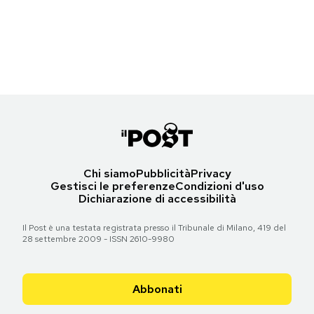
Le prime pagine di sabato 24 novembre 2012
Torna all'articolo
Torna all'articolo
Torna all'articolo
Torna all'articolo
Torna all'articolo
Notifiche mobile
Torna all'articolo
Torna all'articolo
Torna all'articolo
Torna all'articolo
Torna all'articolo
Torna all'articolo
Regala il Post
Hai bisogno di aiuto?
Torna all'articolo
Esci
Chi siamo
Pubblicità
Privacy
Gestisci le preferenze
Condizioni d'uso
Dichiarazione di accessibilità
Il Post è una testata registrata presso il Tribunale di Milano, 419 del
28 settembre 2009 - ISSN 2610-9980
Abbonati