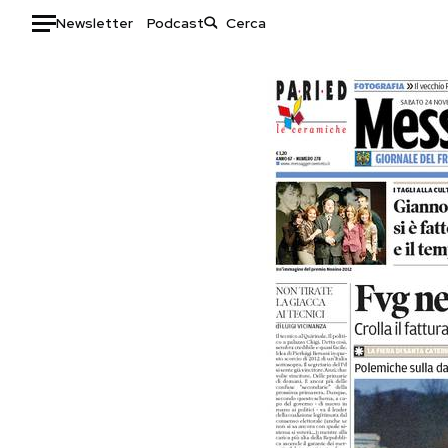
Newsletter
Podcast
Auto
HOME
Italia
Moda
Mondo
Libri
Politica
Consumismi
Tecnologia
Storie/Idee
Internet
Ok Boomer!
Scienza
Media
Cultura
Europa
Economia
Altrecose
Sport
Mondiali calcio 2026