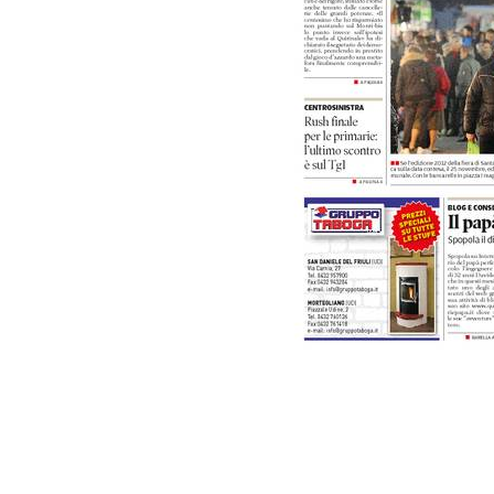
PODCAST
NEWSLETTER
I MIEI PREFERITI
SHOP
CALENDARIO
AREA PERSONALE
Area Personale
Newsletter