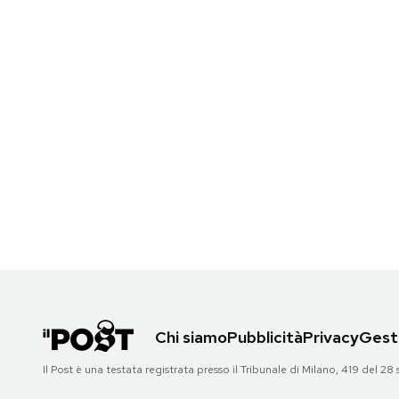
Notifiche mobile
Regala il Post
Hai bisogno di aiuto?
Esci
Chi siamo
Pubblicità
Privacy
Gesti
Il Post è una testata registrata presso il Tribunale di Milano, 419 del