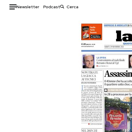
Newsletter
Podcast
Auto
HOME
Italia
Moda
Mondo
Libri
Politica
Consumismi
Tecnologia
Storie/Idee
Internet
Ok Boomer!
Scienza
Media
Cultura
Europa
Economia
Altrecose
Sport
Mondiali calcio 2026