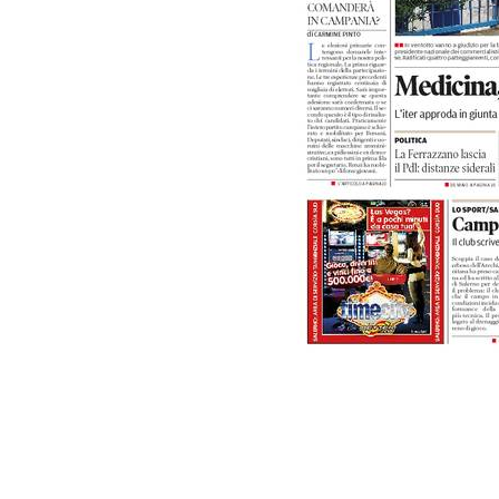
PODCAST
NEWSLETTER
I MIEI PREFERITI
SHOP
CALENDARIO
AREA PERSONALE
Area Personale
Newsletter