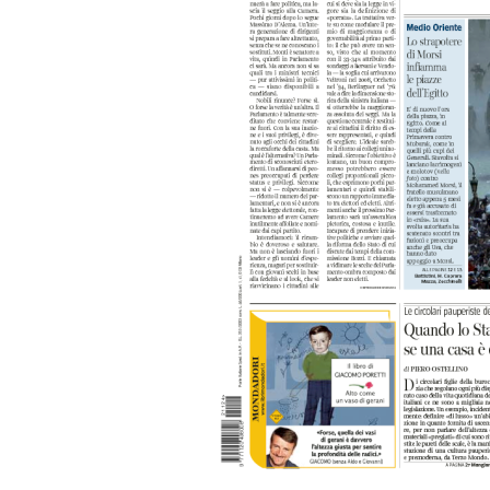
PODCAST
NEWSLETTER
I MIEI PREFERITI
SHOP
CALENDARIO
AREA PERSONALE
Area Personale
Newsletter