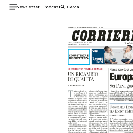
Newsletter
Podcast
Auto
HOME
Italia
Moda
Mondo
Libri
Politica
Consumismi
Tecnologia
Storie/Idee
Internet
Ok Boomer!
Scienza
Media
Cultura
Europa
Economia
Altrecose
Sport
Mondiali calcio 2026