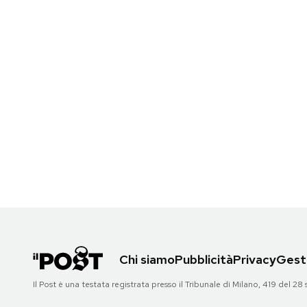
Notifiche mobile
Regala il Post
Hai bisogno di aiuto?
Esci
Chi siamo
Pubblicità
Privacy
Gesti
Il Post è una testata registrata presso il Tribunale di Milano, 419 del