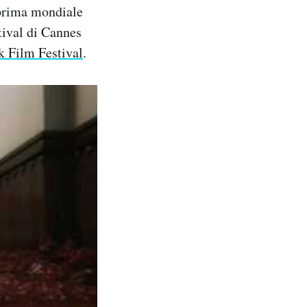
eprima mondiale
tival di Cannes
 Film Festival
.