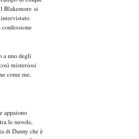
ill Blakemore si
 intervistato
a confessione
o a uno degli
così misteriosi
sone come me.
che appaiono
ra le nuvole,
rta di Danny che è