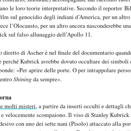
no le loro teorie interpretative. Secondo il reporter B
film sul genocidio degli indiani d’America, per un altro
ece l’Olocausto, per un altro ancora nasconderebbe un
ick sul falso allunaggio dell’Apollo 11.
o diretto di Ascher è nel finale del documentario quand
de perché Kubrick avrebbe dovuto occultare dei simboli 
isponde: «Per aprire delle porte. O per intrappolare per
dentro
Shining
da sempre».
torna
e molti misteri
, a partire da inserti occulti e dettagli 
 e velocemente scompaiono. Il viso di Stanley Kubrick t
desivo con uno dei sette nani (Pisolo) attaccato alla po