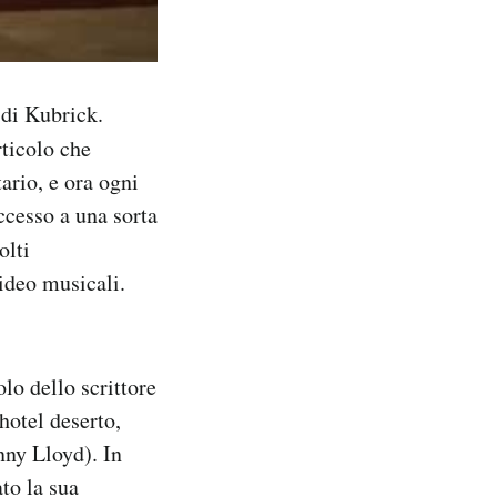
 di Kubrick.
rticolo che
ario, e ora ogni
ccesso a una sorta
olti
video musicali.
lo dello scrittore
hotel deserto,
nny Lloyd). In
to la sua