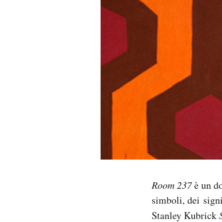
PODCAST
NEWSLETTER
I MIEI PREFERITI
SHOP
CALENDARIO
AREA PERSONALE
Room 237
è un do
simboli, dei signi
Area Personale
Stanley Kubrick
Newsletter