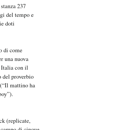
a stanza 237
ggi del tempo e
ie doti
to di come
er una nuova
Italia con il
o del proverbio
 (“Il mattino ha
boy”).
ck (replicate,
i campo di cinque