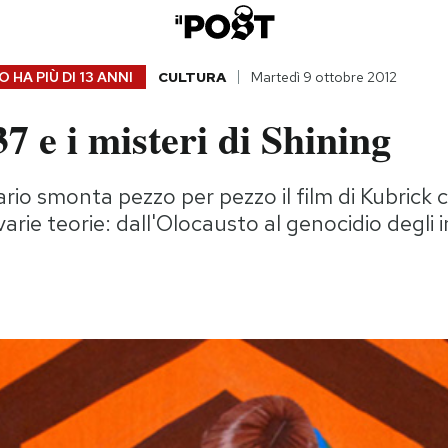
 HA PIÙ DI
13 ANNI
CULTURA
Martedì 9 ottobre 2012
 e i misteri di Shining
o smonta pezzo per pezzo il film di Kubrick c
arie teorie: dall'Olocausto al genocidio degli i