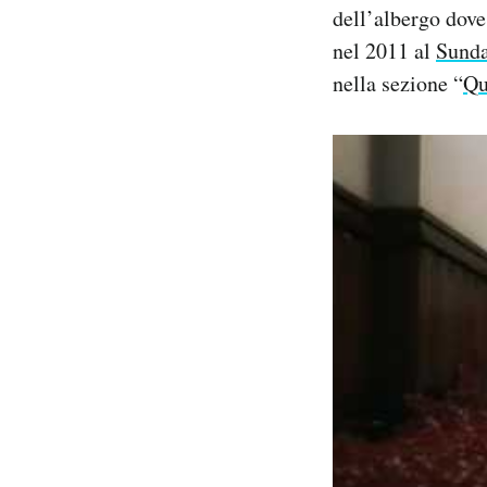
dell’albergo dove
Notifiche mobile
Regala il Post
nel 2011 al
Sunda
Hai bisogno di aiuto?
nella sezione “
Qu
Esci