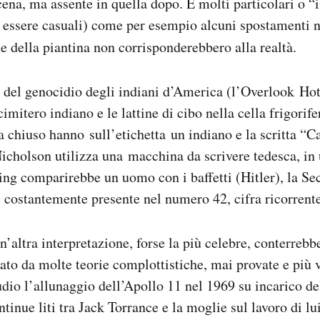
cena, ma assente in quella dopo. E molti particolari o “
essere casuali) come per esempio alcuni spostamenti n
ne della piantina non corrisponderebbero alla realtà.
e del genocidio degli indiani d’America (l’Overlook Hot
cimitero indiano e le lattine di cibo nella cella frigorife
a chiuso hanno sull’etichetta un indiano e la scritta “
icholson utilizza una macchina da scrivere tedesca, in 
ing comparirebbe un uomo con i baffetti (Hitler), la S
costantemente presente nel numero 42, cifra ricorrente
un’altra interpretazione, forse la più celebre, conterreb
ato da molte teorie complottistiche, mai provate e più v
tudio l’allunaggio dell’Apollo 11 nel 1969 su incarico d
tinue liti tra Jack Torrance e la moglie sul lavoro di lu