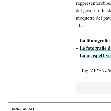
rappresenterebber
del governo; la s
moquette del pavi
11.
–
La filmografi
–
Le fotografie 
–
La prospettiv
Tag:
-
CINEMA
R
CONSIGLIATI