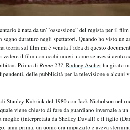
ntario è nata da un’“ossessione” del regista per il film
n segno duraturo negli spettatori. Quando ho visto un a
na teoria sul film mi è venuta l’idea di questo document
a vedere il film con occhi nuovi, come se avessi avuto a
oibita». Prima di
Room 237
,
Rodney Ascher
ha girato m
ipendenti, delle pubblicità per la televisione e alcuni 
 di Stanley Kubrick del 1980 con Jack Nicholson nel ruo
 quale viene chiesto di fare da guardiano invernale a un 
a moglie (interpretata da Shelley Duvall) e il figlio (Da
go, anni prima, un uomo era impazzito e aveva stermina