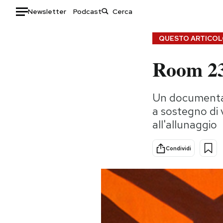
Newsletter
Podcast
Auto
QUESTO ARTICOLO
Room 237
HOME
Italia
Moda
Un documentari
Mondo
Libri
a sostegno di v
Politica
Consumismi
all'allunaggio
Tecnologia
Storie/Idee
Internet
Ok Boomer!
Condividi
Scienza
Media
Cultura
Europa
Economia
Altrecose
Sport
Mondiali calcio 2026