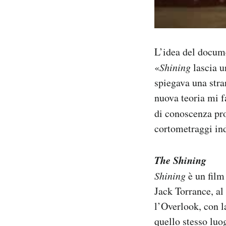
L’idea del docume
«
Shining
lascia u
spiegava una stra
nuova teoria mi f
di conoscenza pr
cortometraggi ind
The Shining
Shining
è un film
Jack Torrance, al
l’Overlook, con l
quello stesso luo