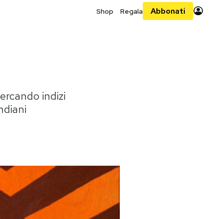
Abbonati
Shop
Regala
ercando indizi
ndiani