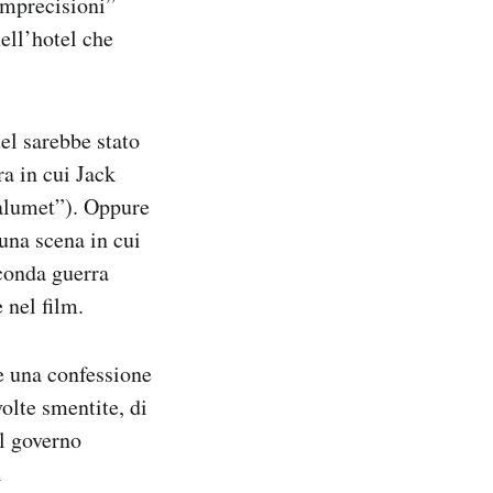
imprecisioni”
ell’hotel che
el sarebbe stato
ra in cui Jack
Calumet”). Oppure
una scena in cui
econda guerra
 nel film.
be una confessione
olte smentite, di
el governo
i