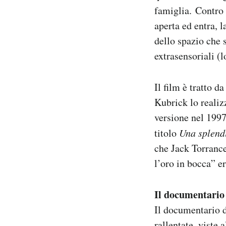
famiglia. Contro 
aperta ed entra, l
dello spazio che 
extrasensoriali (
Il film è tratto 
Kubrick lo realiz
versione nel 1997
titolo
Una splendi
che Jack Torrance
l’oro in bocca” e
Il documentari
Il documentario d
rallentate, viste