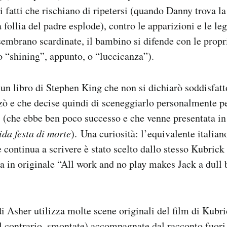
i fatti che rischiano di ripetersi (quando Danny trova l
a follia del padre esplode), contro le apparizioni e le le
sembrano scardinate, il bambino si difende con le propr
lo “shining”, appunto, o “luccicanza”).
da un libro di Stephen King che non si dichiarò soddisfat
zò e che decise quindi di sceneggiarlo personalmente p
 (che ebbe ben poco successo e che venne presentata in 
da festa di morte
). Una curiosità: l’equivalente italian
 continua a scrivere è stato scelto dallo stesso Kubrick
ra in originale “All work and no play makes Jack a dull 
o
i Asher utilizza molte scene originali del film di Kubri
 al contrario, smontate) accompagnate dal racconto fuor