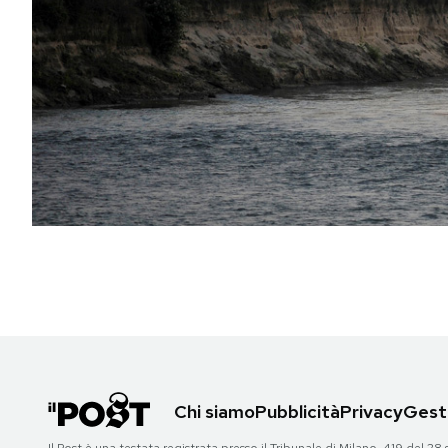
PODCAST
NEWSLETTER
I MIEI PREFERITI
SHOP
CALENDARIO
AREA PERSONALE
Chi siamo
Pubblicità
Privacy
Gesti
Area Personale
Newsletter