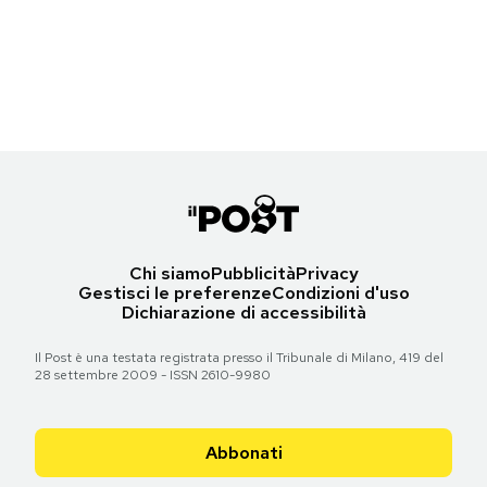
Torna all'articolo
Torna all'articolo
Le prime pagine di martedì 8 novembre 2011
Torna all'articolo
Torna all'articolo
Torna all'articolo
Notifiche mobile
Torna all'articolo
Torna all'articolo
Torna all'articolo
Regala il Post
Hai bisogno di aiuto?
Torna all'articolo
Esci
Chi siamo
Pubblicità
Privacy
Gestisci le preferenze
Condizioni d'uso
Dichiarazione di accessibilità
Il Post è una testata registrata presso il Tribunale di Milano, 419 del
28 settembre 2009 - ISSN 2610-9980
Abbonati