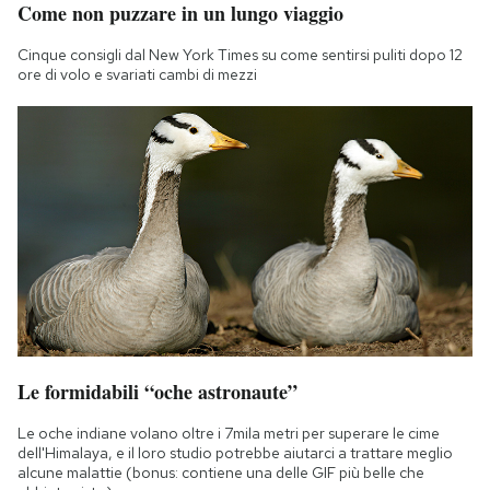
Come non puzzare in un lungo viaggio
Notifiche mobile
Regala il Post
Cinque consigli dal New York Times su come sentirsi puliti dopo 12
Hai bisogno di aiuto?
ore di volo e svariati cambi di mezzi
Esci
Le formidabili “oche astronaute”
Le oche indiane volano oltre i 7mila metri per superare le cime
dell'Himalaya, e il loro studio potrebbe aiutarci a trattare meglio
alcune malattie (bonus: contiene una delle GIF più belle che