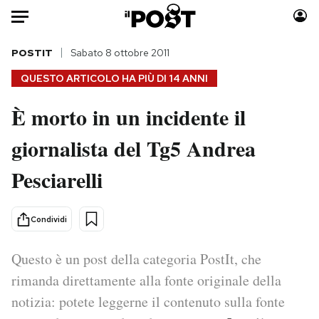
Auto
POSTIT
Sabato 8 ottobre 2011
QUESTO ARTICOLO HA PIÙ DI
14 ANNI
HOME
È morto in un incidente il
Italia
Moda
giornalista del Tg5 Andrea
Mondo
Libri
Politica
Consumismi
Pesciarelli
Tecnologia
Storie/Idee
Internet
Ok Boomer!
Condividi
Scienza
Media
Cultura
Europa
Questo è un post della categoria PostIt, che
Economia
Altrecose
rimanda direttamente alla fonte originale della
Sport
Mondiali calcio 2026
notizia: potete leggerne il contenuto sulla fonte