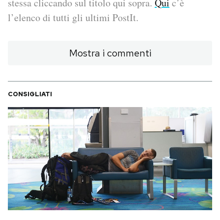
stessa cliccando sul titolo qui sopra.
Qui
c’è
l’elenco di tutti gli ultimi PostIt.
PODCAST
Mostra i commenti
NEWSLETTER
I MIEI PREFERITI
CONSIGLIATI
SHOP
CALENDARIO
AREA PERSONALE
Area Personale
Newsletter