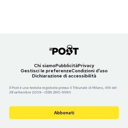
Torna all'articolo
foto: Keystone/Getty Images
Notifiche mobile
foto: Ron Case/Keystone/Getty Images
Regala il Post
Torna all'articolo
Torna all'articolo
Hai bisogno di aiuto?
Esci
Chi siamo
Pubblicità
Privacy
Gestisci le preferenze
Condizioni d'uso
Dichiarazione di accessibilità
Il Post è una testata registrata presso il Tribunale di Milano, 419 del
28 settembre 2009 - ISSN 2610-9980
Abbonati