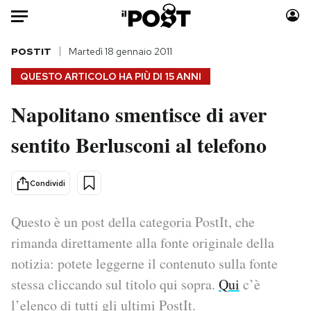
Auto
POSTIT
Martedì 18 gennaio 2011
QUESTO ARTICOLO HA PIÙ DI
15 ANNI
HOME
Napolitano smentisce di aver
Italia
Moda
sentito Berlusconi al telefono
Mondo
Libri
Politica
Consumismi
Tecnologia
Storie/Idee
Condividi
Internet
Ok Boomer!
Scienza
Media
Questo è un post della categoria PostIt, che
Cultura
Europa
rimanda direttamente alla fonte originale della
Economia
Altrecose
notizia: potete leggerne il contenuto sulla fonte
Sport
Mondiali calcio 2026
stessa cliccando sul titolo qui sopra.
Qui
c’è
l’elenco di tutti gli ultimi PostIt.