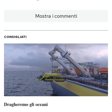
PODCAST
Mostra i commenti
NEWSLETTER
CONSIGLIATI
I MIEI PREFERITI
SHOP
CALENDARIO
AREA PERSONALE
Area Personale
Dragheremo gli oceani
Newsletter