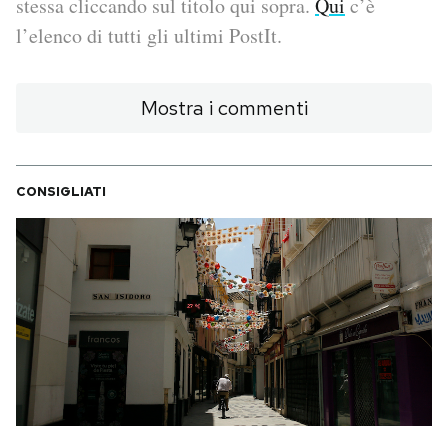
stessa cliccando sul titolo qui sopra.
Qui
c’è
l’elenco di tutti gli ultimi PostIt.
PODCAST
Mostra i commenti
NEWSLETTER
I MIEI PREFERITI
CONSIGLIATI
SHOP
CALENDARIO
AREA PERSONALE
Area Personale
Newsletter