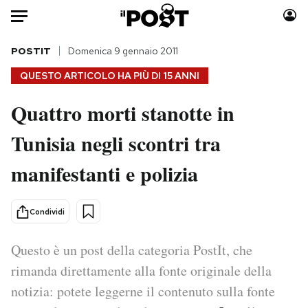
Auto
POSTIT
Domenica 9 gennaio 2011
QUESTO ARTICOLO HA PIÙ DI
15 ANNI
HOME
Quattro morti stanotte in
Italia
Moda
Tunisia negli scontri tra
Mondo
Libri
Politica
Consumismi
manifestanti e polizia
Tecnologia
Storie/Idee
Internet
Ok Boomer!
Condividi
Scienza
Media
Cultura
Europa
Questo è un post della categoria PostIt, che
Economia
Altrecose
rimanda direttamente alla fonte originale della
Sport
Mondiali calcio 2026
notizia: potete leggerne il contenuto sulla fonte