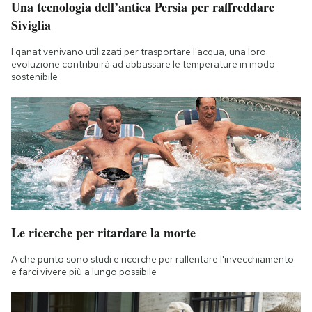
Una tecnologia dell’antica Persia per raffreddare
Notifiche mobile
Siviglia
Regala il Post
Hai bisogno di aiuto?
I qanat venivano utilizzati per trasportare l'acqua, una loro
evoluzione contribuirà ad abbassare le temperature in modo
Esci
sostenibile
Le ricerche per ritardare la morte
A che punto sono studi e ricerche per rallentare l'invecchiamento
e farci vivere più a lungo possibile