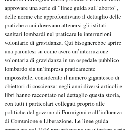
approvare una serie di “linee guida sull’aborto”,
PODCAST
delle norme che approfondivano il dettaglio delle
pratiche a cui dovevano attenersi gli istituti
NEWSLETTER
sanitari lombardi nel praticare le interruzioni
volontarie di gravidanza. Qui bisognerebbe aprire
I MIEI PREFERITI
una parentesi su come avere un’interruzione
volontaria di gravidanza in un ospedale pubblico
lombardo sia un’impresa praticamente
SHOP
impossibile, considerato il numero gigantesco di
obiettori di coscienza: negli anni diversi articoli e
CALENDARIO
libri hanno raccontato nel dettaglio questa storia,
con tutti i particolari collegati proprio alle
AREA PERSONALE
politiche del governo di Formigoni e all’influenza
Area Personale
di Comunione e Liberazione. Le linee guida
Newsletter
approvate nel 2008 prescrivevano un ulteriore serie