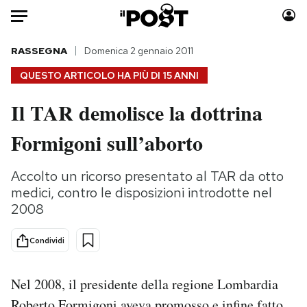
Auto
RASSEGNA
Domenica 2 gennaio 2011
QUESTO ARTICOLO HA PIÙ DI
15 ANNI
HOME
Il TAR demolisce la dottrina
Italia
Moda
Formigoni sull’aborto
Mondo
Libri
Politica
Consumismi
Accolto un ricorso presentato al TAR da otto
Tecnologia
Storie/Idee
medici, contro le disposizioni introdotte nel
Internet
Ok Boomer!
2008
Scienza
Media
Cultura
Europa
Condividi
Economia
Altrecose
Sport
Mondiali calcio 2026
Nel 2008, il presidente della regione Lombardia
Roberto Formigoni aveva promosso e infine fatto