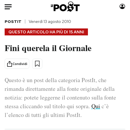
Auto
POSTIT
Venerdì 13 agosto 2010
QUESTO ARTICOLO HA PIÙ DI
15 ANNI
HOME
Fini querela il Giornale
Italia
Moda
Mondo
Libri
Condividi
Politica
Consumismi
Tecnologia
Storie/Idee
Questo è un post della categoria PostIt, che
Internet
Ok Boomer!
rimanda direttamente alla fonte originale della
Scienza
Media
notizia: potete leggerne il contenuto sulla fonte
Cultura
Europa
stessa cliccando sul titolo qui sopra.
Qui
c’è
Economia
Altrecose
l’elenco di tutti gli ultimi PostIt.
Sport
Mondiali calcio 2026