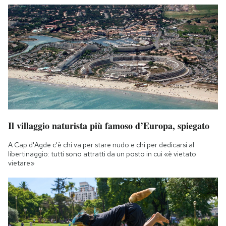
Notifiche mobile
Regala il Post
Hai bisogno di aiuto?
Esci
Il villaggio naturista più famoso d’Europa, spiegato
A Cap d'Agde c'è chi va per stare nudo e chi per dedicarsi al
libertinaggio: tutti sono attratti da un posto in cui «è vietato
vietare»