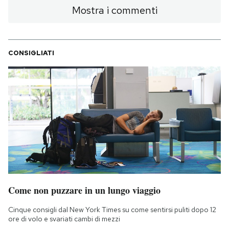
Mostra i commenti
PODCAST
CONSIGLIATI
NEWSLETTER
I MIEI PREFERITI
SHOP
CALENDARIO
Come non puzzare in un lungo viaggio
AREA PERSONALE
Cinque consigli dal New York Times su come sentirsi puliti dopo 12
Area Personale
ore di volo e svariati cambi di mezzi
Newsletter