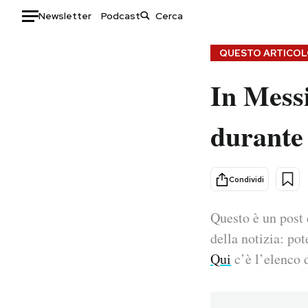
Newsletter
Podcast
Auto
QUESTO ARTICOLO
In Mess
HOME
Italia
Moda
durante 
Mondo
Libri
Politica
Consumismi
Tecnologia
Storie/Idee
Condividi
Internet
Ok Boomer!
Scienza
Media
Questo è un post 
Cultura
Europa
della notizia: pot
Economia
Altrecose
Qui
c’è l’elenco d
Sport
Mondiali calcio 2026