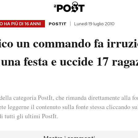
 HA PIÙ DI
16 ANNI
POSTIT
Lunedì 19 luglio 2010
ico un commando fa irruz
una festa e uccide 17 raga
della categoria PostIt, che rimanda direttamente alla fo
ete leggerne il contenuto sulla fonte stessa cliccando sul
i tutti gli ultimi PostIt.