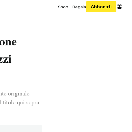
Abbonati
Shop
Regala
ione
zzi
nte originale
 titolo qui sopra.