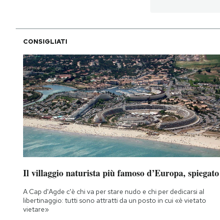
PODCAST
CONSIGLIATI
NEWSLETTER
I MIEI PREFERITI
SHOP
CALENDARIO
Il villaggio naturista più famoso d’Europa, spiegato
AREA PERSONALE
A Cap d'Agde c'è chi va per stare nudo e chi per dedicarsi al
libertinaggio: tutti sono attratti da un posto in cui «è vietato
Area Personale
vietare»
Newsletter