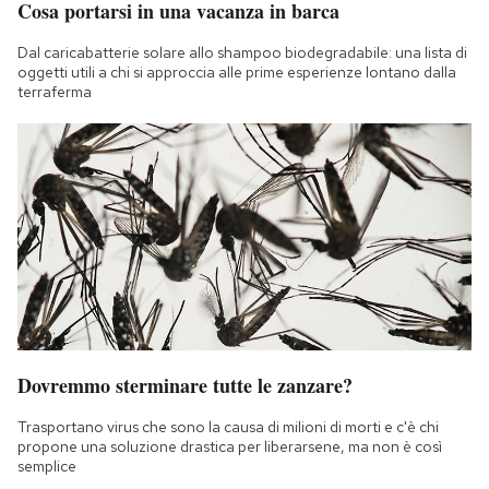
Cosa portarsi in una vacanza in barca
Notifiche mobile
Regala il Post
Dal caricabatterie solare allo shampoo biodegradabile: una lista di
oggetti utili a chi si approccia alle prime esperienze lontano dalla
Hai bisogno di aiuto?
terraferma
Esci
Dovremmo sterminare tutte le zanzare?
Trasportano virus che sono la causa di milioni di morti e c'è chi
propone una soluzione drastica per liberarsene, ma non è così
semplice