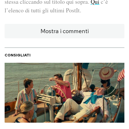
stessa cliccando sul titolo qui sopra.
Qui
c’è
l’elenco di tutti gli ultimi PostIt.
PODCAST
Mostra i commenti
NEWSLETTER
I MIEI PREFERITI
CONSIGLIATI
SHOP
CALENDARIO
AREA PERSONALE
Area Personale
Newsletter