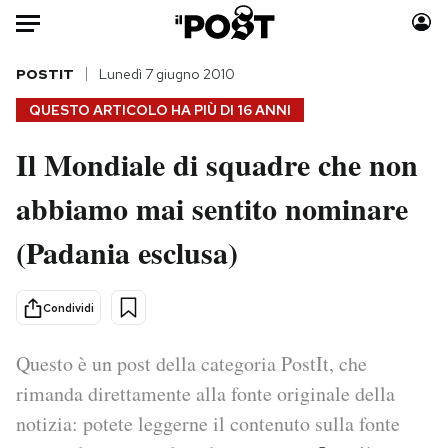
Auto
POSTIT
Lunedì 7 giugno 2010
QUESTO ARTICOLO HA PIÙ DI
16 ANNI
HOME
Il Mondiale di squadre che non
Italia
Moda
abbiamo mai sentito nominare
Mondo
Libri
Politica
Consumismi
(Padania esclusa)
Tecnologia
Storie/Idee
Internet
Ok Boomer!
Condividi
Scienza
Media
Cultura
Europa
Questo è un post della categoria PostIt, che
Economia
Altrecose
rimanda direttamente alla fonte originale della
Sport
Mondiali calcio 2026
notizia: potete leggerne il contenuto sulla fonte