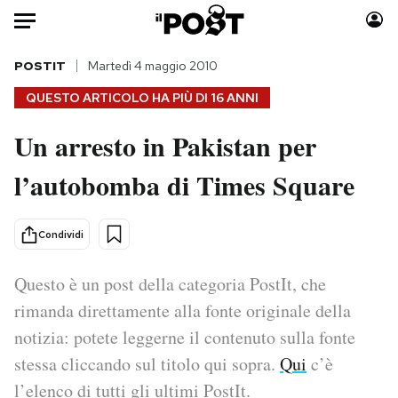
Auto
POSTIT
Martedì 4 maggio 2010
QUESTO ARTICOLO HA PIÙ DI
16 ANNI
HOME
Un arresto in Pakistan per
Italia
Moda
l’autobomba di Times Square
Mondo
Libri
Politica
Consumismi
Tecnologia
Storie/Idee
Condividi
Internet
Ok Boomer!
Scienza
Media
Questo è un post della categoria PostIt, che
Cultura
Europa
rimanda direttamente alla fonte originale della
Economia
Altrecose
notizia: potete leggerne il contenuto sulla fonte
Sport
Mondiali calcio 2026
stessa cliccando sul titolo qui sopra.
Qui
c’è
l’elenco di tutti gli ultimi PostIt.