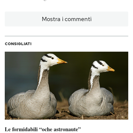
PODCAST
Mostra i commenti
NEWSLETTER
CONSIGLIATI
I MIEI PREFERITI
SHOP
CALENDARIO
AREA PERSONALE
Area Personale
Le formidabili “oche astronaute”
Newsletter