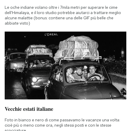
Notifiche mobile
Le oche indiane volano oltre i 7mila metri per superare le cime
Regala il Post
dell'Himalaya, e il loro studio potrebbe aiutarci a trattare meglio
alcune malattie (bonus: contiene una delle GIF più belle che
Hai bisogno di aiuto?
abbiate visto)
Esci
Vecchie estati italiane
Foto in bianco e nero di come passavamo le vacanze una volta:
cioè più o meno come ora, negli stessi posti e con le stesse
scocciature